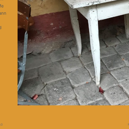
fe
ann
d
AG