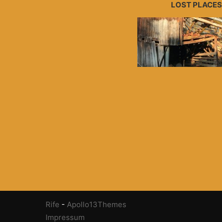
LOST PLACES
Rife
-
Apollo13Themes
Impressum