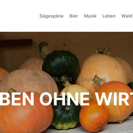
Sägespäne
Bier
Musik
Leben
Wald
November 28, 2021
Sägespäne
EBEN OHNE WI