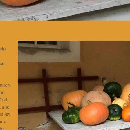
ein
ben
tlich
hr
Arzt
t und
 ist.
und
ihr