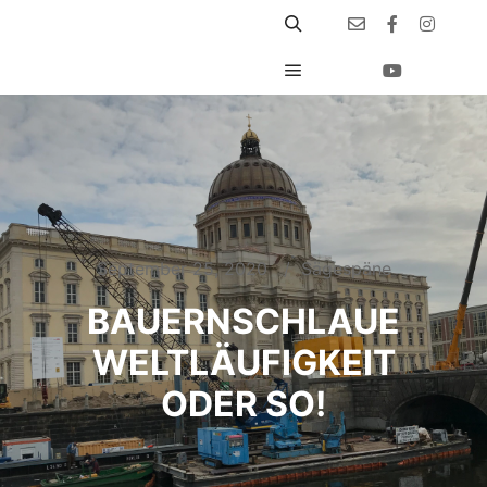
September 25, 2020
Sägespäne
BAUERNSCHLAUE
WELTLÄUFIGKEIT
ODER SO!