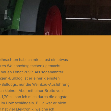
ihnachten hab ich mir selbst ein etwas
res Weihnachtsgeschenk gemacht:
 neuen Fendt 209P. Als sogenannter
agen-Bulldog ist er einer kleinsten
-Bulldogs, nur die Weinbau-Ausführung
och kleiner. Aber mit einer Breite von
 1,70m kann ich mich durch die engsten
im Holz schlängeln. Billig war er nicht
r hat viel Elektronik, welche ich