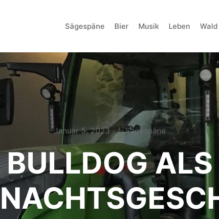
Sägespäne
Bier
Musik
Leben
Wald
Januar 5, 2023
Sägespäne
BULLDOG ALS
HNACHTSGESCH