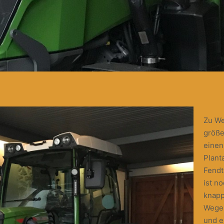
Zu We
größe
einen
Plant
Fendt
ist n
knapp
Wege 
und e