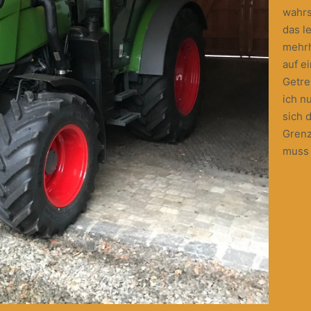
wahrs
das l
mehrh
auf e
Getre
ich n
sich 
Grenz
muss 