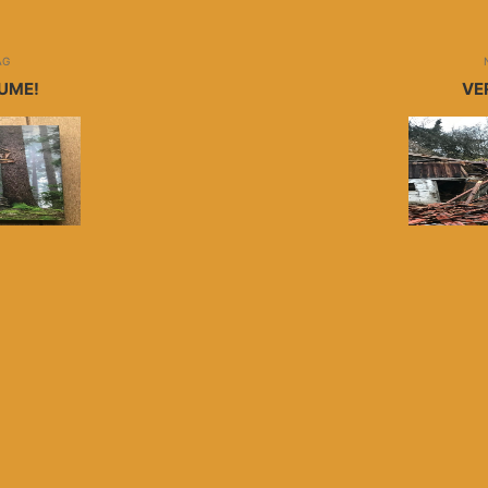
AG
UME!
VE