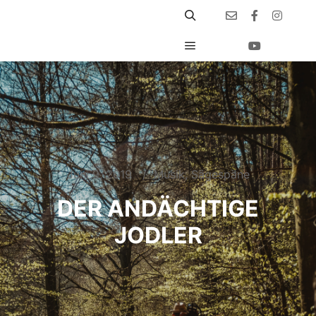
Juni 9, 2019
Musik
,
Sägespäne
DER ANDÄCHTIGE
JODLER