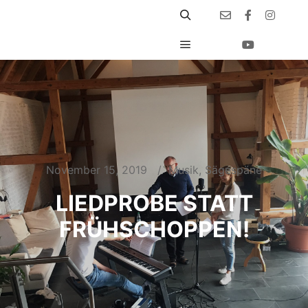
November 15, 2019
Musik
,
Sägespäne
LIEDPROBE STATT
FRÜHSCHOPPEN!