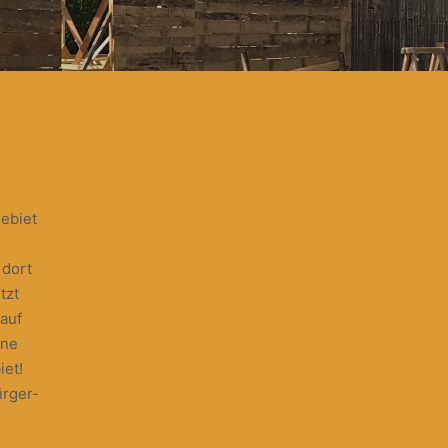
ebiet
 dort
tzt
auf
hne
iet!
ürger-