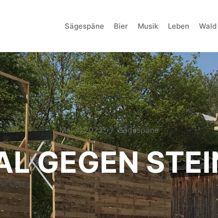
Sägespäne
Bier
Musik
Leben
Wald
Mai 4, 2022
Sägespäne
L GEGEN STEI