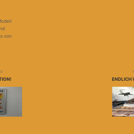
Modell
und
hs von
AG
ION!
ENDLICH 